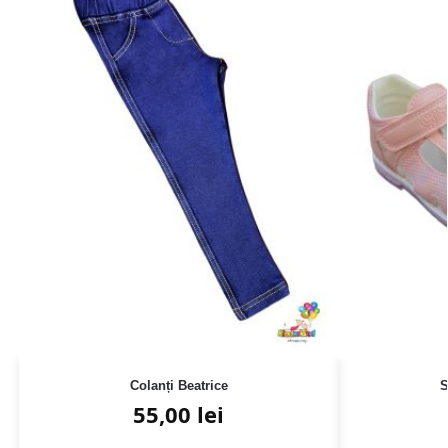
Colanți Beatrice
S
55,00
lei