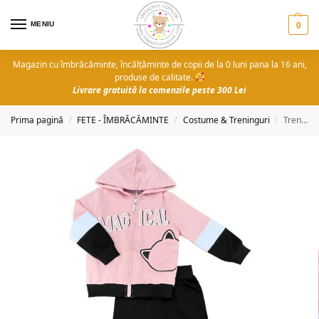
MENIU
0
Magazin cu îmbrăcăminte, încălțăminte de copii de la 0 luni pana la 16 ani,
produse de calitate.
Livrare gratuită la comenzile peste 300 Lei
Prima pagină
FETE - ÎMBRĂCĂMINTE
Costume & Treninguri
Trening fete Magical cat
/
/
/