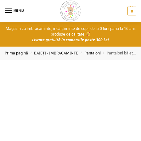
MENIU
0
Magazin cu îmbrăcăminte, încălțăminte de copii de la 0 luni pana la 16 ani,
produse de calitate.
Livrare gratuită la comenzile peste 300 Lei
Prima pagină
BĂIEȚI - ÎMBRĂCĂMINTE
Pantaloni
Pantaloni băieți Emil
/
/
/