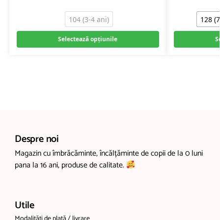
104 (3-4 ani)
128 (7
Selectează opțiunile
S
Despre noi
Magazin cu îmbrăcăminte, încălțăminte de copii de la 0 luni
pana la 16 ani, produse de calitate.
Utile
Modalități de plată / livrare