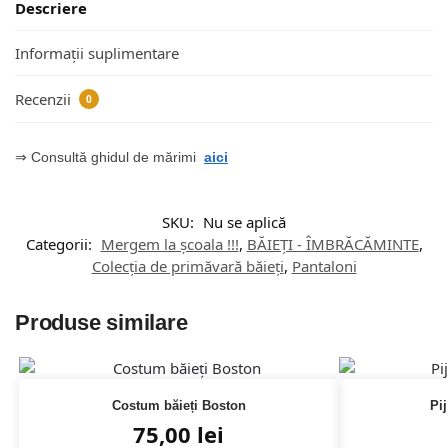
Descriere
Informații suplimentare
Recenzii
0
⇒ Consultă ghidul de mărimi
aici
SKU:
Nu se aplică
Categorii:
Mergem la școala !!!
,
BĂIEȚI - ÎMBRĂCĂMINTE
,
Colecția de primăvară băieți
,
Pantaloni
Produse similare
Costum băieți Boston
Pi
75,00
lei