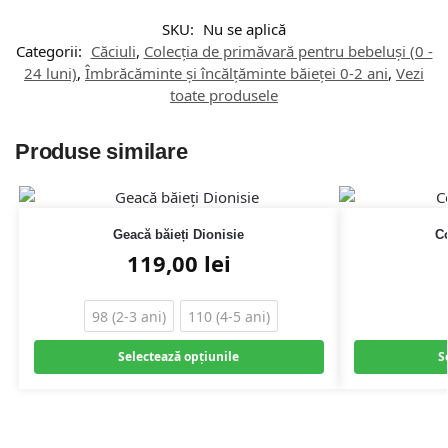
SKU:
Nu se aplică
Categorii:
Căciuli
,
Colecția de primăvară pentru bebeluși (0 -
24 luni)
,
Îmbrăcăminte și încălțăminte băieței 0-2 ani
,
Vezi
toate produsele
Produse similare
Geacă băieți Dionisie
Co
119,00
lei
98 (2-3 ani)
110 (4-5 ani)
Selectează opțiunile
S