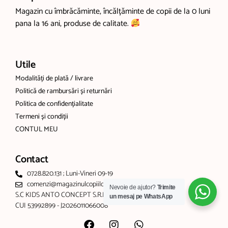
Magazin cu îmbrăcăminte, încălțăminte de copii de la 0 luni
pana la 16 ani, produse de calitate.
Utile
Modalități de plată / livrare
Politică de rambursări și returnări
Politica de confidențialitate
Termeni și condiții
CONTUL MEU
Contact
0728.820.131 ; Luni-Vineri 09-19
comenzi@magazinulcopiilor.com
Nevoie de ajutor?
Trimite
S.C KIDS ANTO CONCEPT S.R.L
un mesaj pe WhatsApp
CUI 53992899 - J2026011066008