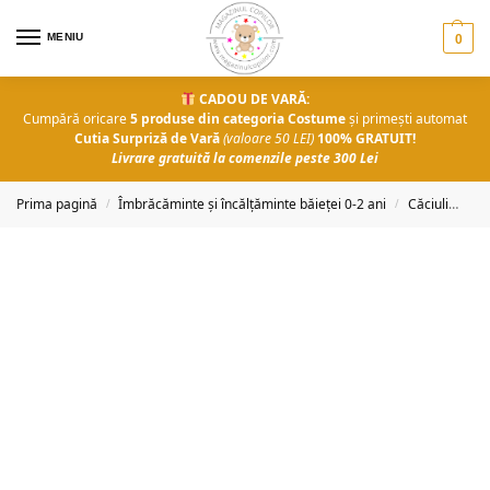
MENIU
0
CADOU DE VARĂ:
Cumpără oricare
5 produse din categoria Costume
și primești automat
Cutia Surpriză de Vară
(valoare 50 LEI)
100% GRATUIT!
Livrare gratuită la comenzile peste 300 Lei
Prima pagină
Îmbrăcăminte și încălțăminte băieței 0-2 ani
Căciuli
Căc
/
/