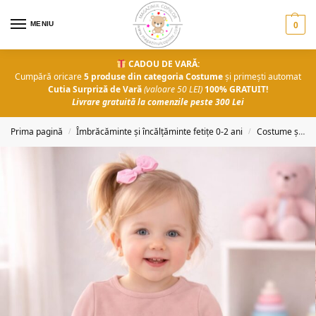
MENIU
0
CADOU DE VARĂ:
Cumpără oricare
5 produse din categoria Costume
și primești automat
Cutia Surpriză de Vară
(valoare 50 LEI)
100% GRATUIT!
Livrare gratuită la comenzile peste 300 Lei
Prima pagină
Îmbrăcăminte și încălțăminte fetițe 0-2 ani
Costume și salopete
/
/