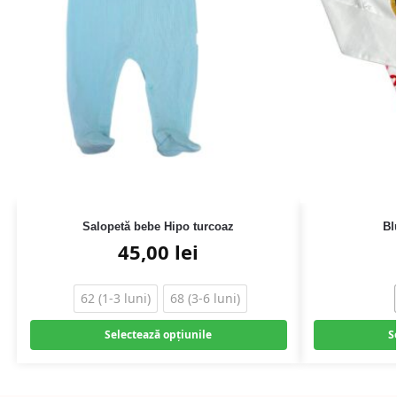
Salopetă bebe Hipo turcoaz
Bl
45,00
lei
62 (1-3 luni)
68 (3-6 luni)
Selectează opțiunile
S