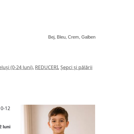
Bej, Bleu, Crem, Galben
luși (0-24 luni)
,
REDUCERI
,
Șepci și pălării
 luni