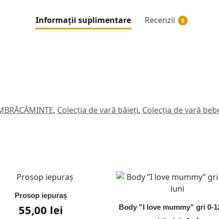
Informații suplimentare
Recenzii
0
 ÎMBRĂCĂMINTE
,
Colecția de vară băieți
,
Colecția de vară bebe
Prosop iepuraș
55,00
lei
Body ”I love mummy” gri 0-12