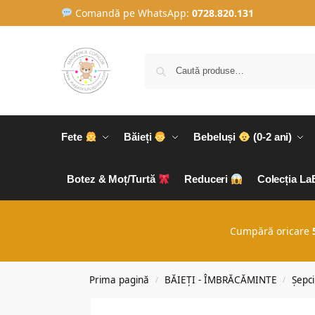
Comandă pe WhatsApp:
0728.820.131
Fete
Băieți
Bebeluși
(0-2 ani)
Botez & Moț/Turtă
Reduceri
Colecția L
Cumpără oricare
Prima pagină
BĂIEȚI - ÎMBRĂCĂMINTE
Șepci 
/
/