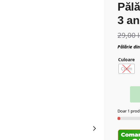
Pălă
3 an
29,00
Pălărie din
Culoare
Crem
Doar 1 produ