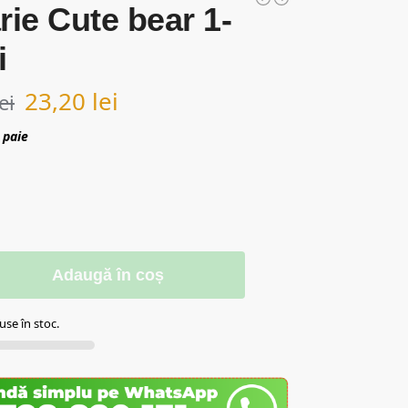
rie Cute bear 1-
i
23,20
lei
lei
 paie
Adaugă în coș
se în stoc.