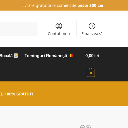
Livrare gratuită la comenzile
peste 300 Lei
Caută
Contul meu
Finalizează
 Școală
Treninguri Românești
0,00
lei
0
I)
100% GRATUIT!