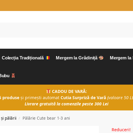
Colecția Tradițională
Mergem la Grădiniță
Mergem la
aBubu
CADOU DE VARĂ:
5 produse
și primești automat
Cutia Surpriză de Vară
(valoare 50 LE
Livrare gratuită la comenzile peste 300 Lei
și pălării
Pălărie Cute bear 1-3 ani
/
Reduceri!