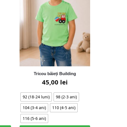
Tricou băieți Building
45,00
lei
92 (18-24 luni)
98 (2-3 ani)
104 (3-4 ani)
110 (4-5 ani)
116 (5-6 ani)