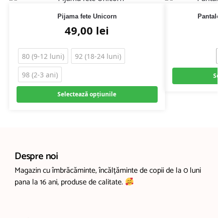
Pijama fete Unicorn
Pantal
49,00
lei
80 (9-12 luni)
92 (18-24 luni)
98 (2-3 ani)
S
Selectează opțiunile
Despre noi
Magazin cu îmbrăcăminte, încălțăminte de copii de la 0 luni
pana la 16 ani, produse de calitate.