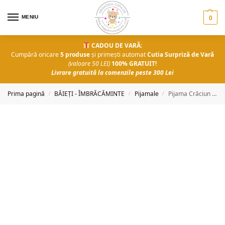
MENIU
0
CADOU DE VARĂ:
Cumpără oricare
5 produse
și primești automat
Cutia Surpriză de Vară
(valoare 50 LEI)
100% GRATUIT!
Livrare gratuită la comenzile peste 300 Lei
Prima pagină
BĂIEȚI - ÎMBRĂCĂMINTE
Pijamale
Pijama Crăciun magic
/
/
/