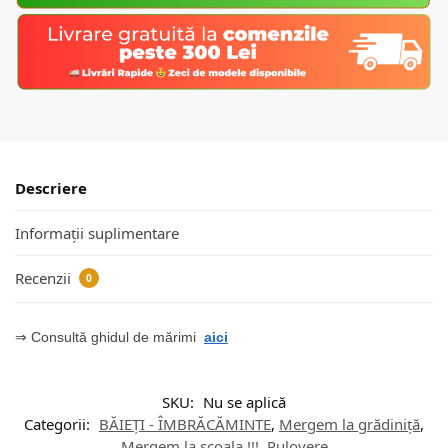
Descriere
Informații suplimentare
Recenzii
0
⇒ Consultă ghidul de mărimi
aici
SKU:
Nu se aplică
Categorii:
BĂIEȚI - ÎMBRĂCĂMINTE
,
Mergem la grădiniță
,
Mergem la școala !!!
,
Pulovere