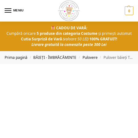
MENIU
0
CADOU DE VARĂ:
Cumpără oricare
5 produse din categoria Costume
și primești automat
Cutia Surpriză de Vară
(valoare 50 LEI)
100% GRATUIT!
Livrare gratuită la comenzile peste 300 Lei
Prima pagină
BĂIEȚI - ÎMBRĂCĂMINTE
Pulovere
Pulover băieți Tobar
/
/
/