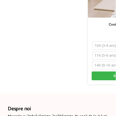
Cost
104 (3-4 ani)
116 (5-6 ani)
140 (9-10 an
S
Despre noi