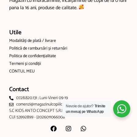
Magazin cu îmbrăcăminte, încălțăminte de copii de la 0 luni
pana la 16 ani, produse de calitate.
Utile
Modalități de plată / livrare
Politică de rambursări și returnări
Politica de confidențialitate
Termeni și condiții
CONTUL MEU
Contact
0728.820.131 ; Luni-Vineri 09-19
comenzi@magazinulcopiilor.com
Nevoie de ajutor?
Trimite
S.C KIDS ANTO CONCEPT S.R.L
un mesaj pe WhatsApp
CUI 53992899 - J2026011066008