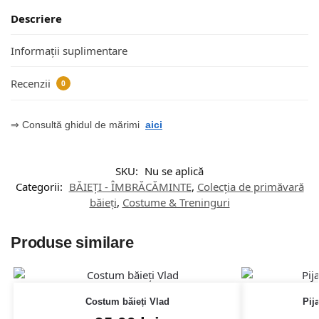
Descriere
Informații suplimentare
Recenzii
0
⇒ Consultă ghidul de mărimi
aici
SKU:
Nu se aplică
Categorii:
BĂIEȚI - ÎMBRĂCĂMINTE
,
Colecția de primăvară
băieți
,
Costume & Treninguri
Produse similare
Costum băieți Vlad
Pij