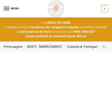
MENIU
0
CADOU DE VARĂ:
Cumpără oricare
5 produse din categoria Costume
și primești automat
Cutia Surpriză de Vară
(valoare 50 LEI)
100% GRATUIT!
Livrare gratuită la comenzile peste 300 Lei
Prima pagină
BĂIEȚI - ÎMBRĂCĂMINTE
Costume & Treninguri
Trening băieți DreamS
/
/
/