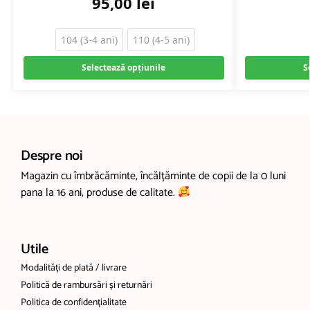
95,00
lei
104 (3-4 ani)
110 (4-5 ani)
Selectează opțiunile
S
Despre noi
Magazin cu îmbrăcăminte, încălțăminte de copii de la 0 luni
pana la 16 ani, produse de calitate.
Utile
Modalități de plată / livrare
Politică de rambursări și returnări
Politica de confidențialitate