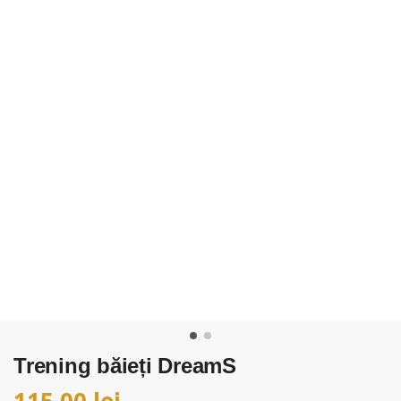
Trening băieți DreamS
115,00
lei