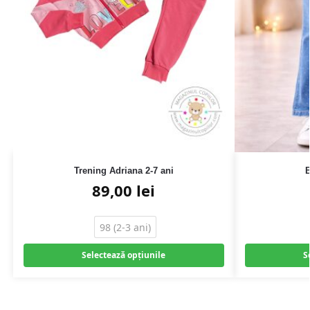
Trening Adriana 2-7 ani
B
89,00
lei
98 (2-3 ani)
Selectează opțiunile
S