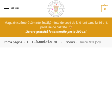
MENIU
0
Magazin cu îmbrăcăminte, încălțăminte de copii de la 0 luni pana la 16 ani,
produse de calitate.
Livrare gratuită la comenzile peste 300 Lei
Prima pagină
FETE - ÎMBRĂCĂMINTE
Tricouri
Tricou fete Jody
/
/
/